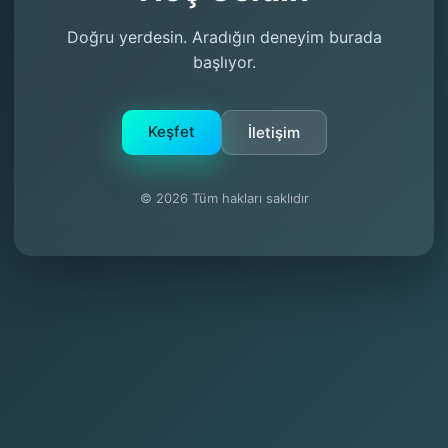
Doğru yerdesin. Aradığın deneyim burada
başlıyor.
Keşfet
İletişim
© 2026 Tüm hakları saklıdır