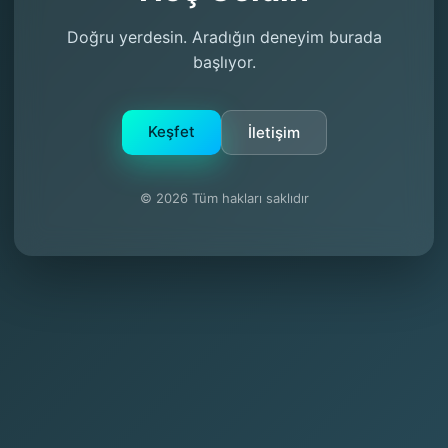
Doğru yerdesin. Aradığın deneyim burada
başlıyor.
Keşfet
İletişim
© 2026 Tüm hakları saklıdır