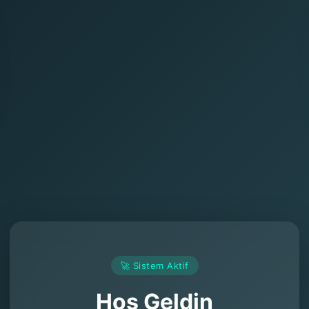
🚀 Sistem Aktif
Hoş Geldin