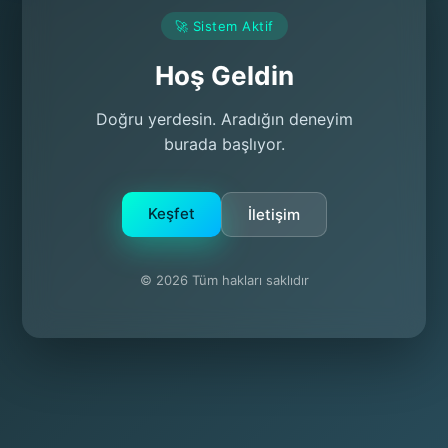
🚀 Sistem Aktif
Hoş Geldin
Doğru yerdesin. Aradığın deneyim
burada başlıyor.
Keşfet
İletişim
© 2026 Tüm hakları saklıdır