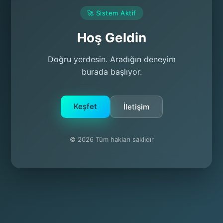
🚀 Sistem Aktif
Hoş Geldin
Doğru yerdesin. Aradığın deneyim
burada başlıyor.
Keşfet
İletişim
© 2026 Tüm hakları saklıdır