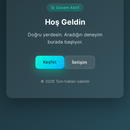
🚀 Sistem Aktif
Hoş Geldin
Doğru yerdesin. Aradığın deneyim
burada başlıyor.
Keşfet
İletişim
© 2026 Tüm hakları saklıdır