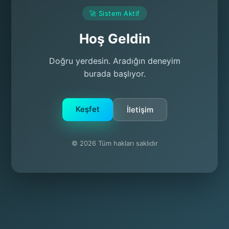
🚀 Sistem Aktif
Hoş Geldin
Doğru yerdesin. Aradığın deneyim
burada başlıyor.
Keşfet
İletişim
© 2026 Tüm hakları saklıdır