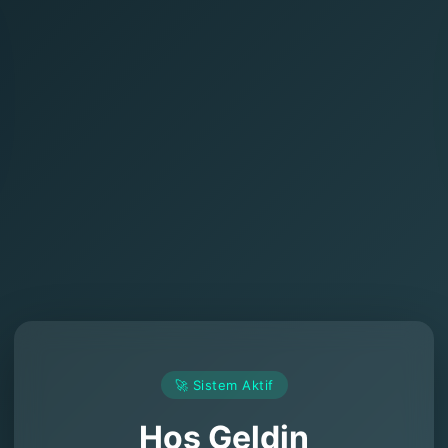
🚀 Sistem Aktif
Hoş Geldin