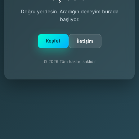
Doğru yerdesin. Aradığın deneyim burada
başlıyor.
Keşfet
İletişim
© 2026 Tüm hakları saklıdır