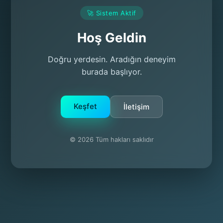
🚀 Sistem Aktif
Hoş Geldin
Doğru yerdesin. Aradığın deneyim
burada başlıyor.
Keşfet
İletişim
© 2026 Tüm hakları saklıdır