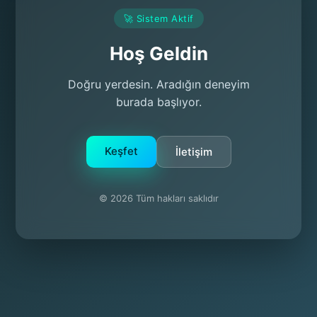
🚀 Sistem Aktif
Hoş Geldin
Doğru yerdesin. Aradığın deneyim
burada başlıyor.
Keşfet
İletişim
© 2026 Tüm hakları saklıdır