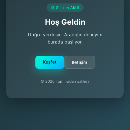
🚀 Sistem Aktif
Hoş Geldin
Doğru yerdesin. Aradığın deneyim
burada başlıyor.
Keşfet
İletişim
© 2026 Tüm hakları saklıdır