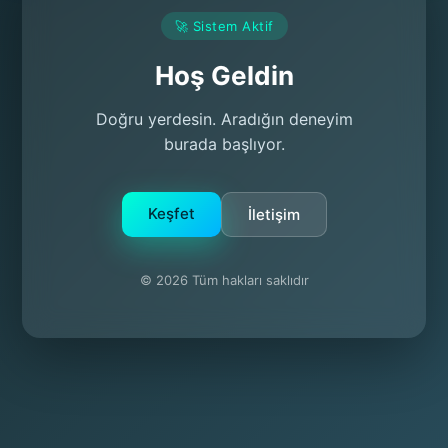
🚀 Sistem Aktif
Hoş Geldin
Doğru yerdesin. Aradığın deneyim
burada başlıyor.
Keşfet
İletişim
© 2026 Tüm hakları saklıdır